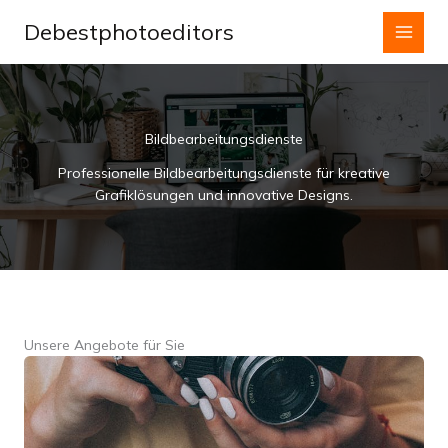
Zum
Debestphotoeditors
Inhalt
springen
Bildbearbeitungsdienste
Professionelle Bildbearbeitungsdienste für kreative
Grafiklösungen und innovative Designs.
Unsere Angebote für Sie