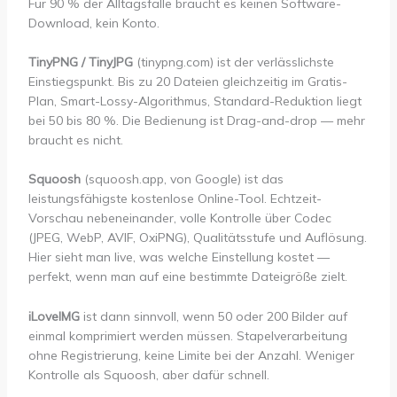
Für 90 % der Alltagsfälle braucht es keinen Software-
Download, kein Konto.
TinyPNG / TinyJPG
(tinypng.com) ist der verlässlichste
Einstiegspunkt. Bis zu 20 Dateien gleichzeitig im Gratis-
Plan, Smart-Lossy-Algorithmus, Standard-Reduktion liegt
bei 50 bis 80 %. Die Bedienung ist Drag-and-drop — mehr
braucht es nicht.
Squoosh
(squoosh.app, von Google) ist das
leistungsfähigste kostenlose Online-Tool. Echtzeit-
Vorschau nebeneinander, volle Kontrolle über Codec
(JPEG, WebP, AVIF, OxiPNG), Qualitätsstufe und Auflösung.
Hier sieht man live, was welche Einstellung kostet —
perfekt, wenn man auf eine bestimmte Dateigröße zielt.
iLoveIMG
ist dann sinnvoll, wenn 50 oder 200 Bilder auf
einmal komprimiert werden müssen. Stapelverarbeitung
ohne Registrierung, keine Limite bei der Anzahl. Weniger
Kontrolle als Squoosh, aber dafür schnell.