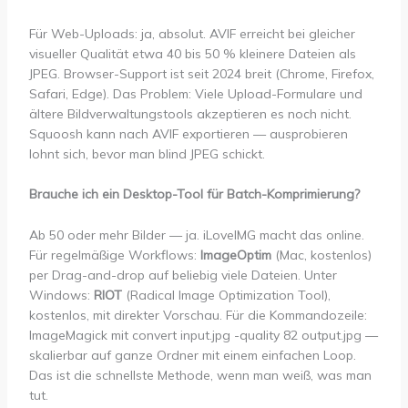
Für Web-Uploads: ja, absolut. AVIF erreicht bei gleicher
visueller Qualität etwa 40 bis 50 % kleinere Dateien als
JPEG. Browser-Support ist seit 2024 breit (Chrome, Firefox,
Safari, Edge). Das Problem: Viele Upload-Formulare und
ältere Bildverwaltungstools akzeptieren es noch nicht.
Squoosh kann nach AVIF exportieren — ausprobieren
lohnt sich, bevor man blind JPEG schickt.
Brauche ich ein Desktop-Tool für Batch-Komprimierung?
Ab 50 oder mehr Bilder — ja. iLoveIMG macht das online.
Für regelmäßige Workflows:
ImageOptim
(Mac, kostenlos)
per Drag-and-drop auf beliebig viele Dateien. Unter
Windows:
RIOT
(Radical Image Optimization Tool),
kostenlos, mit direkter Vorschau. Für die Kommandozeile:
ImageMagick mit convert input.jpg -quality 82 output.jpg —
skalierbar auf ganze Ordner mit einem einfachen Loop.
Das ist die schnellste Methode, wenn man weiß, was man
tut.