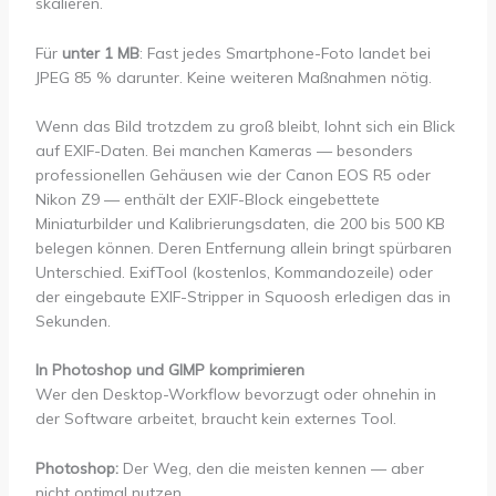
skalieren.
Für
unter 1 MB
: Fast jedes Smartphone-Foto landet bei
JPEG 85 % darunter. Keine weiteren Maßnahmen nötig.
Wenn das Bild trotzdem zu groß bleibt, lohnt sich ein Blick
auf EXIF-Daten. Bei manchen Kameras — besonders
professionellen Gehäusen wie der Canon EOS R5 oder
Nikon Z9 — enthält der EXIF-Block eingebettete
Miniaturbilder und Kalibrierungsdaten, die 200 bis 500 KB
belegen können. Deren Entfernung allein bringt spürbaren
Unterschied. ExifTool (kostenlos, Kommandozeile) oder
der eingebaute EXIF-Stripper in Squoosh erledigen das in
Sekunden.
In Photoshop und GIMP komprimieren
Wer den Desktop-Workflow bevorzugt oder ohnehin in
der Software arbeitet, braucht kein externes Tool.
Photoshop:
Der Weg, den die meisten kennen — aber
nicht optimal nutzen.