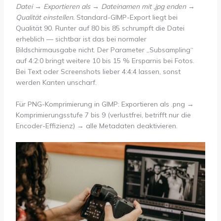
Datei → Exportieren als → Dateinamen mit .jpg enden →
Qualität einstellen.
Standard-GIMP-Export liegt bei
Qualität 90. Runter auf 80 bis 85 schrumpft die Datei
erheblich — sichtbar ist das bei normaler
Bildschirmausgabe nicht. Der Parameter „Subsampling“
auf 4:2:0 bringt weitere 10 bis 15 % Ersparnis bei Fotos.
Bei Text oder Screenshots lieber 4:4:4 lassen, sonst
werden Kanten unscharf.
Für PNG-Komprimierung in GIMP: Exportieren als .png →
Komprimierungsstufe 7 bis 9 (verlustfrei, betrifft nur die
Encoder-Effizienz) → alle Metadaten deaktivieren.